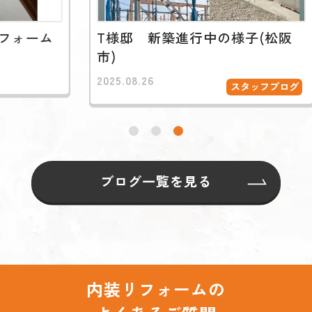
T様邸 新築進行中の様子(松阪
O様邸
市)
2025.08.26
2025.08.
スタッフブログ
ブログ一覧を見る
内装リフォームの