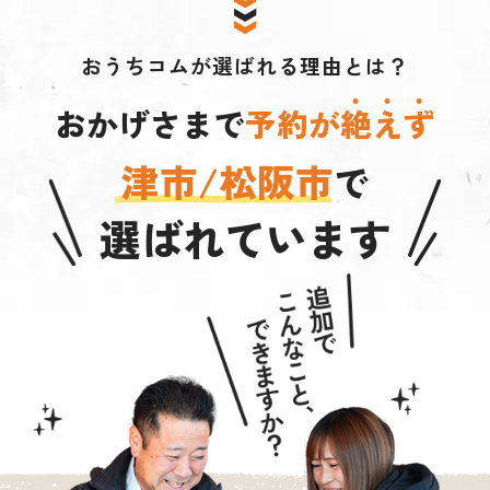
おうちコムが選ばれる理由とは？
おかげさまで
予約が
絶
え
ず
津市/松阪市
で
選ばれています