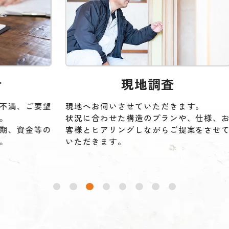
現地調査
現地へお伺いさせていただきます。
調査結果
状況に合わせた構造のプランや、仕様、お
や、工期
客様とヒアリングしながらご提案をさせて
りを提出
いただきます。
お打ち合
るか、見
確認いた