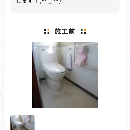
します！(*^_^*)
施工前