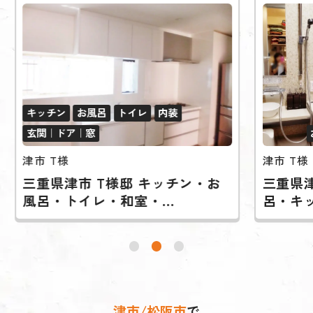
キッチン
お風呂
トイレ
内装
玄関｜ドア｜窓
津市 T様
津市 T様
三重県津市 T様邸 キッチン・お
三重県津
風呂・トイレ・和室・...
呂・キッ
津市/松阪市
で