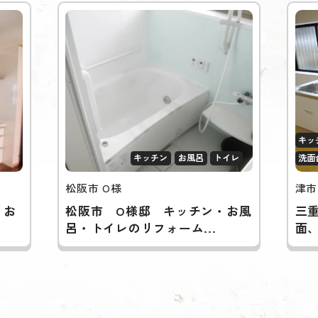
キッ
キッチン
お風呂
トイレ
洗面
松阪市 O様
津市
・お
松阪市 O様邸 キッチン・お風
三
呂・トイレのリフォーム...
面、