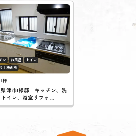
チン
お風呂
トイレ
台｜洗面所
 I様
重県津市I様邸 キッチン、洗
トイレ、浴室リフォ...