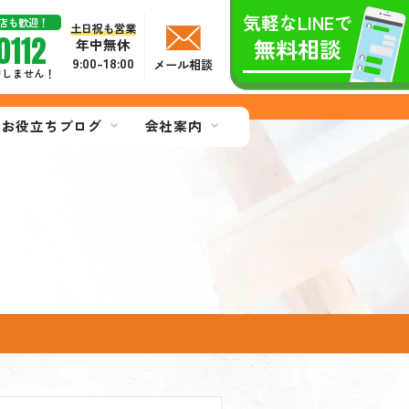
気軽なLINEで
店も歓迎！
土日祝も営業
0112
無料相談
年中無休
9:00-18:00
メール相談
切しません！
お役立ちブログ
会社案内