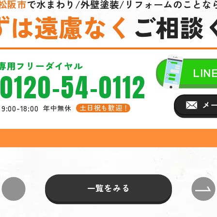
松阪市
で
水まわり/外壁塗装/リフォームの
ことな
ずは遠慮なく
ご相談
専用フリーダイヤル
LI
0120-54-0112
メ
9:00-18:00
土日祝も歓迎！
年中無休
一覧をみる