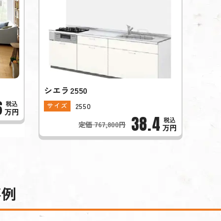
シエラ2550
6
2550
サイズ
万円
38.4
定価 767,800円
万円
事例