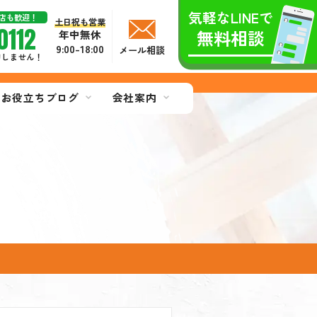
気軽なLINEで
店も歓迎！
土日祝も営業
0112
無料相談
年中無休
9:00-18:00
メール相談
切しません！
お役立ちブログ
会社案内