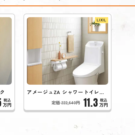
LIXIL
ク
アメージュZA シャワートイレ（フチレス）
5
11.3
定価 222,640円
万円
万円