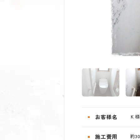
お客様名
Ｋ様
施工費用
約3