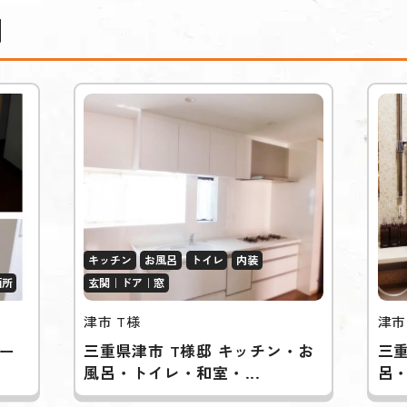
例
キッチン
お風呂
トイレ
内装
面所
玄関｜ドア｜窓
津市 T様
津市
ォー
三重県津市 T様邸 キッチン・お
三重
風呂・トイレ・和室・...
呂・