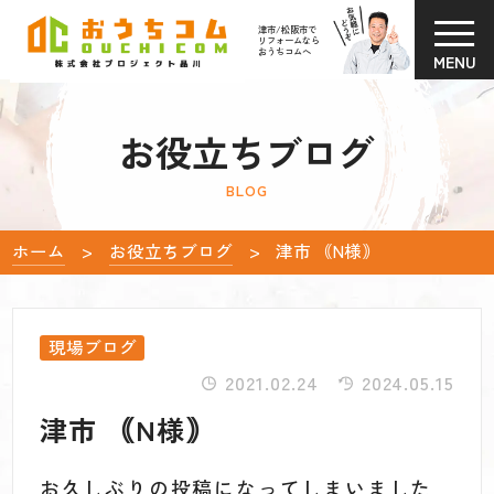
津市/松阪市で
リフォームなら
おうちコムへ
MENU
お役立ちブログ
BLOG
ホーム
お役立ちブログ
津市 ｟N様｠
現場ブログ
2021.02.24
2024.05.15
津市 ｟N様｠
お久しぶりの投稿になってしまいました