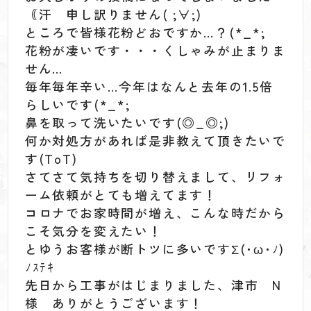
｟汗 申し訳りません( ;∀;)
ところで皆様花粉どおですか…？(*_*;
花粉が凄いです・・・くしゃみが止まりま
せん…
毎年毎年辛い…今年はなんと去年の1.5倍
らしいです(*_*;
鼻を取って洗いたいです(◎_◎;)
何か対処方があれば是非教えて頂きたいで
す(ToT)
さてさて気持ちを切り替えまして、リフォ
ーム依頼がとても増えてます！
コロナでお家時間が増え、こんな時だから
こそ気分を変えたい！
とゆうお客様が断トツに多いですΣ(･ω･ﾉ)
ﾉｽﾃｷ
先日から工事がはじまりました、津市 N
様 ありがとうございます！