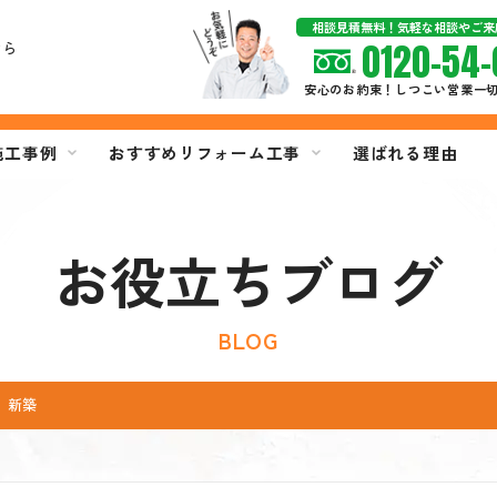
相談見積無料！気軽な相談やご来
0120-54-
なら
安心のお約束！しつこい営業一
施工事例
おすすめリフォーム工事
選ばれる理由
お役立ちブログ
BLOG
 新築