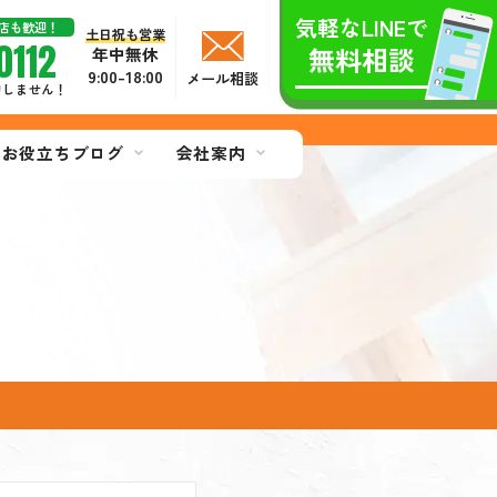
気軽なLINEで
店も歓迎！
土日祝も営業
0112
無料相談
年中無休
9:00-18:00
メール相談
切しません！
お役立ちブログ
会社案内