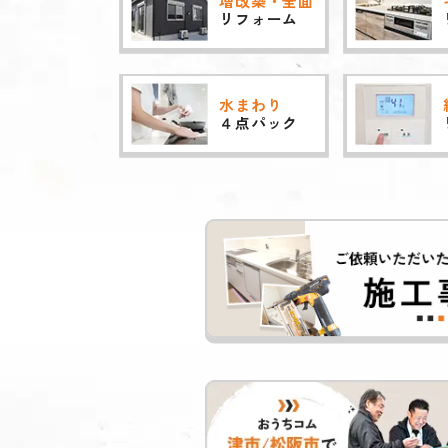
増改築・全面
リフォーム
水まわり
４点パック